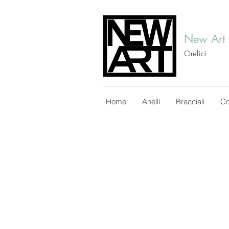
New Art
Orefici
Home
Anelli
Bracciali
Co