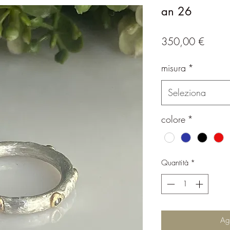
an 26
Prezz
350,00 €
misura
*
Seleziona
colore
*
Quantità
*
Agg