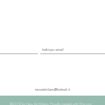
newartmilano@hotmail.it
©2018 by New Art Milano. Proudly created with Wix.com