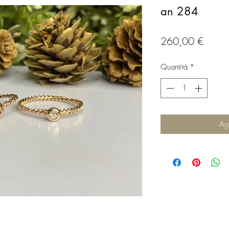
an 284
Prezz
260,00 €
Quantità
*
Agg