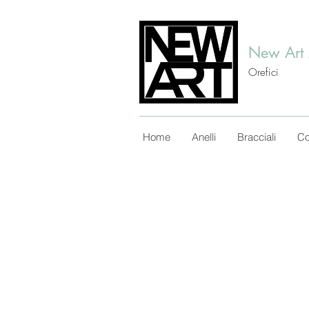
New Art
Orefici
Home
Anelli
Bracciali
Co