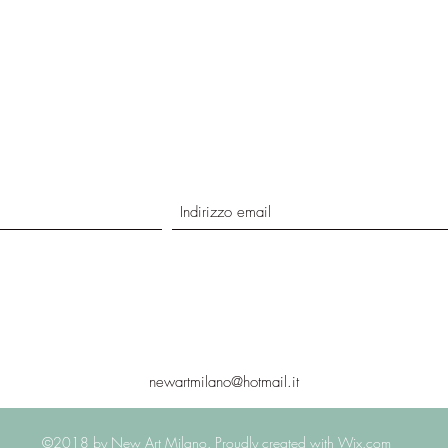
newartmilano@hotmail.it
©2018 by New Art Milano. Proudly created with Wix.com