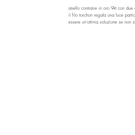
anello contrarie in oro 9kt con due
il filo torchon regala una luce part
essere un'ottima soluzione se non s