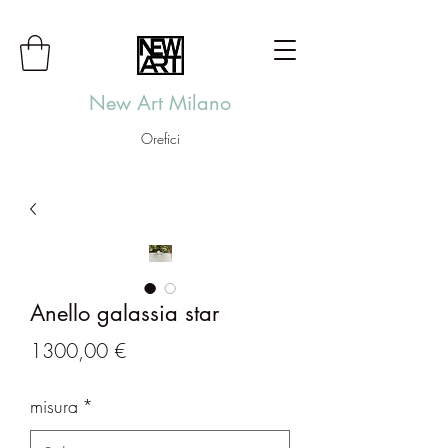
New Art Milano
Orefici
Anello galassia star
Prezzo
1300,00 €
misura
*