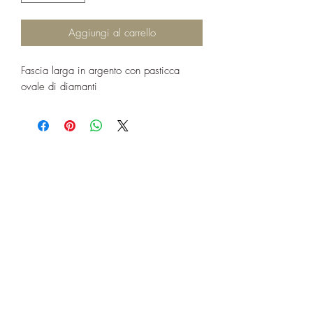
Aggiungi al carrello
Fascia larga in argento con pasticca
ovale di diamanti
Invia
newartmilano@hotmail.it